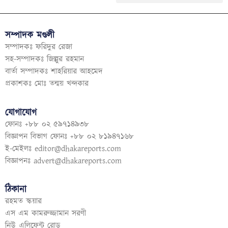
সম্পাদক মণ্ডলী
সম্পাদকঃ ফরিদুর রেজা
সহ-সম্পাদকঃ জিল্লুর রহমান
বার্তা সম্পাদকঃ শাহরিয়ার আহমেদ
প্রকাশকঃ মোঃ তন্ময় খন্দকার
যোগাযোগ
ফোনঃ +৮৮ ০২ ৫৯৭১৪৯৩৮
বিজ্ঞাপন বিভাগ ফোনঃ +৮৮ ০২ ৮১৯৪৭১৬৮
ই-মেইলঃ
editor@dhakareports.com
বিজ্ঞাপনঃ
advert@dhakareports.com
ঠিকানা
রহমত স্কয়ার
এস এম কামরুজ্জামান সরণী
নিউ এলিফেন্ট রোড