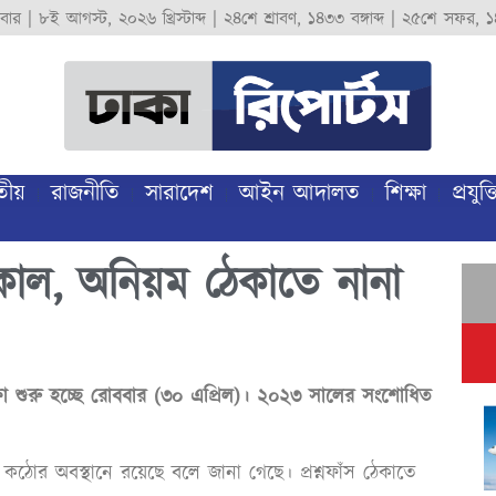
বার
|
৮ই আগস্ট, ২০২৬ খ্রিস্টাব্দ
|
২৪শে শ্রাবণ, ১৪৩৩ বঙ্গাব্দ
|
২৫শে সফর, ১
তীয়
রাজনীতি
সারাদেশ
আইন আদালত
শিক্ষা
প্রযুক্ত
কাল, অনিয়ম ঠেকাতে নানা
 শুরু হচ্ছে রোববার (৩০ এপ্রিল)। ২০২৩ সালের সংশোধিত
ণালয় কঠোর অবস্থানে রয়েছে বলে জানা গেছে। প্রশ্নফাঁস ঠেকাতে