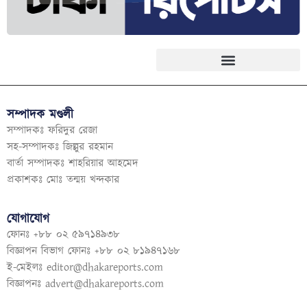
সম্পাদক মণ্ডলী
সম্পাদকঃ ফরিদুর রেজা
সহ-সম্পাদকঃ জিল্লুর রহমান
বার্তা সম্পাদকঃ শাহরিয়ার আহমেদ
প্রকাশকঃ মোঃ তন্ময় খন্দকার
যোগাযোগ
ফোনঃ +৮৮ ০২ ৫৯৭১৪৯৩৮
বিজ্ঞাপন বিভাগ ফোনঃ +৮৮ ০২ ৮১৯৪৭১৬৮
ই-মেইলঃ
editor@dhakareports.com
বিজ্ঞাপনঃ
advert@dhakareports.com