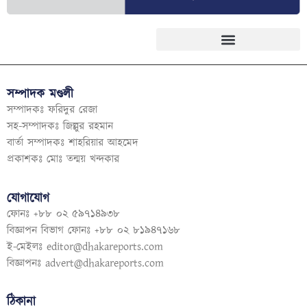
সম্পাদক মণ্ডলী
সম্পাদকঃ ফরিদুর রেজা
সহ-সম্পাদকঃ জিল্লুর রহমান
বার্তা সম্পাদকঃ শাহরিয়ার আহমেদ
প্রকাশকঃ মোঃ তন্ময় খন্দকার
যোগাযোগ
ফোনঃ +৮৮ ০২ ৫৯৭১৪৯৩৮
বিজ্ঞাপন বিভাগ ফোনঃ +৮৮ ০২ ৮১৯৪৭১৬৮
ই-মেইলঃ
editor@dhakareports.com
বিজ্ঞাপনঃ
advert@dhakareports.com
ঠিকানা