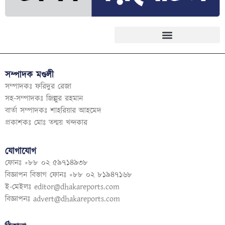
সম্পাদক মণ্ডলী
সম্পাদকঃ ফরিদুর রেজা
সহ-সম্পাদকঃ জিল্লুর রহমান
বার্তা সম্পাদকঃ শাহরিয়ার আহমেদ
প্রকাশকঃ মোঃ তন্ময় খন্দকার
যোগাযোগ
ফোনঃ +৮৮ ০২ ৫৯৭১৪৯৩৮
বিজ্ঞাপন বিভাগ ফোনঃ +৮৮ ০২ ৮১৯৪৭১৬৮
ই-মেইলঃ
editor@dhakareports.com
বিজ্ঞাপনঃ
advert@dhakareports.com