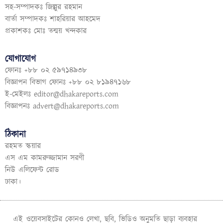
সহ-সম্পাদকঃ জিল্লুর রহমান
বার্তা সম্পাদকঃ শাহরিয়ার আহমেদ
প্রকাশকঃ মোঃ তন্ময় খন্দকার
যোগাযোগ
ফোনঃ +৮৮ ০২ ৫৯৭১৪৯৩৮
বিজ্ঞাপন বিভাগ ফোনঃ +৮৮ ০২ ৮১৯৪৭১৬৮
ই-মেইলঃ
editor@dhakareports.com
বিজ্ঞাপনঃ
advert@dhakareports.com
ঠিকানা
রহমত স্কয়ার
এস এম কামরুজ্জামান সরণী
নিউ এলিফেন্ট রোড
ঢাকা।
এই ওয়েবসাইটের কোনও লেখা, ছবি, ভিডিও অনুমতি ছাড়া ব্যবহার