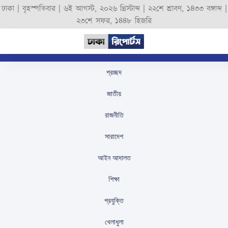
ঢাকা |
বৃহস্পতিবার
|
৬ই আগস্ট, ২০২৬ খ্রিস্টাব্দ
|
২২শে শ্রাবণ, ১৪৩৩ বঙ্গাব্দ
|
২৩শে সফর, ১৪৪৮ হিজরি
প্রচ্ছদ
সরকারের সিদ্ধান্ত: আলুর
জাতীয়
ন্যূনতম দাম ২২ টাকা এবং
রাজনীতি
৫০ হাজার টন আলু কেনার
সারাদেশ
ঘোষণা
আইন আদালত
স্টাফ রিপোর্টার
প্রকাশিতঃ
August 31, 2025
শিক্ষা
প্রযুক্তি
খেলাধুলা