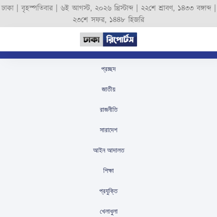
ঢাকা |
বৃহস্পতিবার
|
৬ই আগস্ট, ২০২৬ খ্রিস্টাব্দ
|
২২শে শ্রাবণ, ১৪৩৩ বঙ্গাব্দ
|
২৩শে সফর, ১৪৪৮ হিজরি
প্রচ্ছদ
ছাত্রদল নেতার মোবাইল চুরি,
জাতীয়
ফেসবুক পোস্ট দিয়ে পালাল
রাজনীতি
চোর
সারাদেশ
স্টাফ রিপোর্টার
প্রকাশিতঃ
August 27, 2025
আইন আদালত
শিক্ষা
প্রযুক্তি
খেলাধুলা