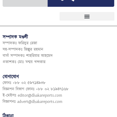
সম্পাদক মণ্ডলী
সম্পাদকঃ ফরিদুর রেজা
সহ-সম্পাদকঃ জিল্লুর রহমান
বার্তা সম্পাদকঃ শাহরিয়ার আহমেদ
প্রকাশকঃ মোঃ তন্ময় খন্দকার
যোগাযোগ
ফোনঃ +৮৮ ০২ ৫৯৭১৪৯৩৮
বিজ্ঞাপন বিভাগ ফোনঃ +৮৮ ০২ ৮১৯৪৭১৬৮
ই-মেইলঃ
editor@dhakareports.com
বিজ্ঞাপনঃ
advert@dhakareports.com
ঠিকানা