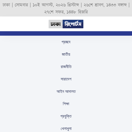
ঢাকা |
সোমবার
|
১০ই আগস্ট, ২০২৬ খ্রিস্টাব্দ
|
২৬শে শ্রাবণ, ১৪৩৩ বঙ্গাব্দ
|
২৭শে সফর, ১৪৪৮ হিজরি
প্রচ্ছদ
সিলেটের নতুন জেলা
জাতীয়
প্রশাসক মো. সারোয়ার
রাজনীতি
আলম
সারাদেশ
স্টাফ রিপোর্টার
প্রকাশিতঃ
August 20, 2025
আইন আদালত
শিক্ষা
প্রযুক্তি
খেলাধুলা