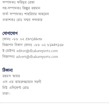
সম্পাদকঃ ফরিদুর রেজা
সহ-সম্পাদকঃ জিল্লুর রহমান
বার্তা সম্পাদকঃ শাহরিয়ার আহমেদ
প্রকাশকঃ মোঃ তন্ময় খন্দকার
যোগাযোগ
ফোনঃ +৮৮ ০২ ৫৯৭১৪৯৩৮
বিজ্ঞাপন বিভাগ ফোনঃ +৮৮ ০২ ৮১৯৪৭১৬৮
ই-মেইলঃ
editor@dhakareports.com
বিজ্ঞাপনঃ
advert@dhakareports.com
ঠিকানা
রহমত স্কয়ার
এস এম কামরুজ্জামান সরণী
নিউ এলিফেন্ট রোড
ঢাকা।