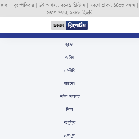
ঢাকা |
বৃহস্পতিবার
|
৬ই আগস্ট, ২০২৬ খ্রিস্টাব্দ
|
২২শে শ্রাবণ, ১৪৩৩ বঙ্গাব্দ
|
২৩শে সফর, ১৪৪৮ হিজরি
প্রচ্ছদ
উয়েফা সুপার কাপ ফাইনালে
জাতীয়
ফিলিস্তিনির শিশু হত্যার
রাজনীতি
প্রতিবাদ জানিয়ে প্রভাবশালী
সারাদেশ
বার্তা
আইন আদালত
স্টাফ রিপোর্টার
প্রকাশিতঃ
August 16, 2025
শিক্ষা
প্রযুক্তি
খেলাধুলা