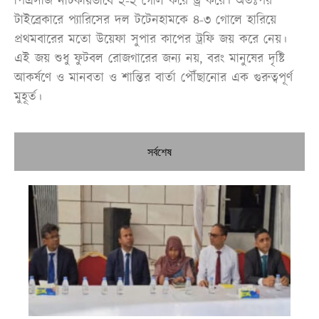
পিএসজি নাটকীয়ভাবে ২-২ গোল করে ড্র করে। অতঃপর
টাইব্রেকারে প্যারিসের দল টটেনহামকে ৪-৩ গোলে হারিয়ে
প্রথমবারের মতো উয়েফা সুপার কাপের ট্রফি জয় করে নেয়।
এই জয় শুধু ফুটবল রোজগারের জন্য নয়, বরং মানুষের দৃষ্টি
আকর্ষণে ও মানবতা ও শান্তির বার্তা পৌঁছানোর এক গুরুত্বপূর্ণ
মুহূর্ত।
সর্বশেষ
জেদ
কন
শ্র
মু
ও
সচ
সে