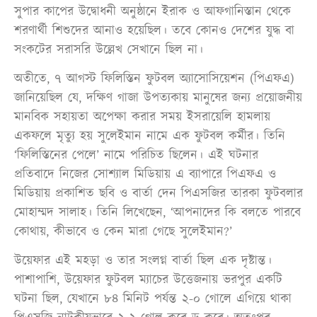
সুপার কাপের উদ্বোধনী অনুষ্ঠানে ইরাক ও আফগানিস্তান থেকে
শরণার্থী শিশুদের আনাও হয়েছিল। তবে কোনও দেশের যুদ্ধ বা
সংকটের সরাসরি উল্লেখ সেখানে ছিল না।
অতীতে, ৭ আগস্ট ফিলিস্তিন ফুটবল অ্যাসোসিয়েশন (পিএফএ)
জানিয়েছিল যে, দক্ষিণ গাজা উপত্যকায় মানুষের জন্য প্রয়োজনীয়
মানবিক সহায়তা অপেক্ষা করার সময় ইসরায়েলি হামলায়
একফলে মৃত্যু হয় সুলেইমান নামে এক ফুটবল কর্মীর। তিনি
‘ফিলিস্তিনের পেলে’ নামে পরিচিত ছিলেন। এই ঘটনার
প্রতিবাদে নিজের সোশ্যাল মিডিয়ায় এ ব্যাপারে পিএফএ ও
মিডিয়ায় প্রকাশিত ছবি ও বার্তা দেন পিএসজির তারকা ফুটবলার
মোহাম্মদ সালাহ। তিনি লিখেছেন, ‘আপনাদের কি বলতে পারবে
কোথায়, কীভাবে ও কেন মারা গেছে সুলেইমান?’
উয়েফার এই মহড়া ও তার সংলগ্ন বার্তা ছিল এক দৃষ্টান্ত।
পাশাপাশি, উয়েফার ফুটবল ম্যাচের উত্তেজনায় ভরপুর একটি
ঘটনা ছিল, যেখানে ৮৪ মিনিট পর্যন্ত ২-০ গোলে এগিয়ে থাকা