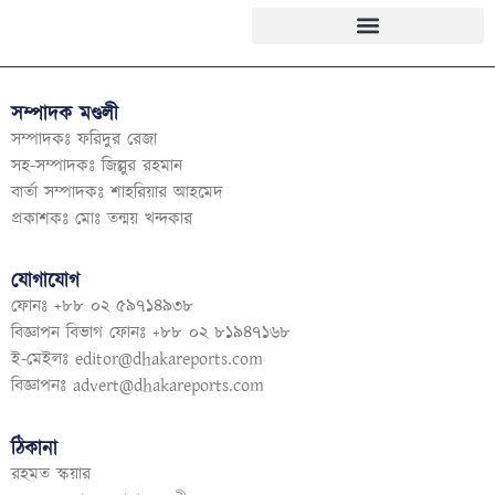
সম্পাদক মণ্ডলী
সম্পাদকঃ ফরিদুর রেজা
সহ-সম্পাদকঃ জিল্লুর রহমান
বার্তা সম্পাদকঃ শাহরিয়ার আহমেদ
প্রকাশকঃ মোঃ তন্ময় খন্দকার
যোগাযোগ
ফোনঃ +৮৮ ০২ ৫৯৭১৪৯৩৮
বিজ্ঞাপন বিভাগ ফোনঃ +৮৮ ০২ ৮১৯৪৭১৬৮
ই-মেইলঃ
editor@dhakareports.com
বিজ্ঞাপনঃ
advert@dhakareports.com
ঠিকানা
রহমত স্কয়ার