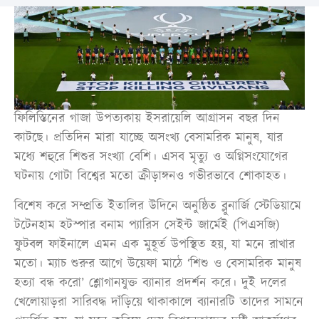
ফিলিস্তিনের গাজা উপত্যকায় ইসরায়েলি আগ্রাসন বছর দিন
কাটছে। প্রতিদিন মারা যাচ্ছে অসংখ্য বেসামরিক মানুষ, যার
মধ্যে শহুরে শিশুর সংখ্যা বেশি। এসব মৃত্যু ও অগ্নিসংযোগের
ঘটনায় গোটা বিশ্বের মতো ক্রীড়াঙ্গনও গভীরভাবে শোকাহত।
বিশেষ করে সম্প্রতি ইতালির উদিনে অনুষ্ঠিত ব্লুনার্জি স্টেডিয়ামে
টটেনহাম হটস্পার বনাম প্যারিস সেইন্ট জার্মেই (পিএসজি)
ফুটবল ফাইনালে এমন এক মুহূর্ত উপস্থিত হয়, যা মনে রাখার
মতো। ম্যাচ শুরুর আগে উয়েফা মাঠে ‘শিশু ও বেসামরিক মানুষ
হত্যা বন্ধ করো’ শ্লোগানযুক্ত ব্যানার প্রদর্শন করে। দুই দলের
খেলোয়াড়রা সারিবদ্ধ দাঁড়িয়ে থাকাকালে ব্যানারটি তাদের সামনে