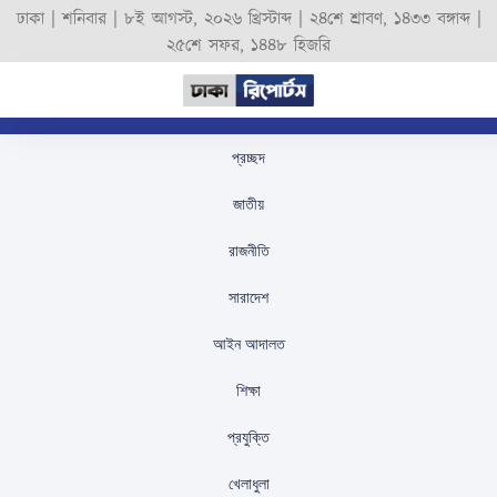
ঢাকা |
শনিবার
|
৮ই আগস্ট, ২০২৬ খ্রিস্টাব্দ
|
২৪শে শ্রাবণ, ১৪৩৩ বঙ্গাব্দ
|
২৫শে সফর, ১৪৪৮ হিজরি
প্রচ্ছদ
আবারও সড়ক অবরোধ করে
জাতীয়
বিক্ষোভ করছেন তিতুমীরের
রাজনীতি
শিক্ষার্থীরা
সারাদেশ
স্টাফ রিপোর্টার
প্রকাশিতঃ
November 18, 2024
আইন আদালত
শিক্ষা
সর্বশেষ
প্রযুক্তি
সা
খেলাধুলা