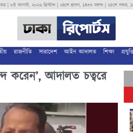
বার
|
৮ই আগস্ট, ২০২৬ খ্রিস্টাব্দ
|
২৪শে শ্রাবণ, ১৪৩৩ বঙ্গাব্দ
|
২৫শে সফর, ১
তীয়
রাজনীতি
সারাদেশ
আইন আদালত
শিক্ষা
প্রযুক্ত
দ করেন’, আদালত চত্বরে