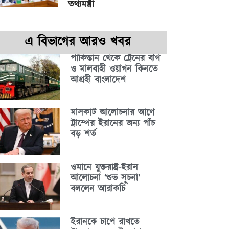
তথ্যমন্ত্রী
এ বিভাগের আরও খবর
পাকিস্তান থেকে ট্রেনের বগি
ও মালবাহী ওয়াগন কিনতে
আগ্রহী বাংলাদেশ
মাসকাট আলোচনার আগে
ট্রাম্পের ইরানের জন্য পাঁচ
বড় শর্ত
ওমানে যুক্তরাষ্ট্র-ইরান
আলোচনা ‘শুভ সূচনা’
বললেন আরাকচি
ইরানকে চাপে রাখতে