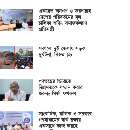
একত্রিত জনগণ ও তরুণরাই
দেশের পরিবর্তনের মূল
চালিকা শক্তি: সমাজকল্যাণ
প্রতিমন্ত্রী
সকালে দুই জেলায় সড়ক
দুর্ঘটনা, নিহত ১৬
গণতন্ত্রের ভিত্তিতে
ভিন্নমতকে সম্মান করার
গুরুত্ব: মির্জা ফখরুল
সাংবাদিক, মালিক ও সরকার
গণমাধ্যমের স্বার্থ রক্ষায়
একসাথে কাজ করছে: