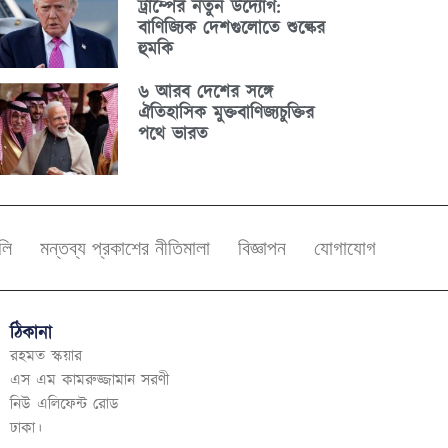
ট্রাম্পের নতুন উদ্যোগ:
বাণিজ্যিক দেশগুলোতে শুল্কের
হুমকি
৬ আরব দেশের সঙ্গে
ঐতিহাসিক মুক্তবাণিজ্যচুক্তির
পথে ভারত
বলি
মন্তব্য প্রকাশের নীতিমালা
বিজ্ঞাপন
যোগাযোগ
ঠিকানা
রহমত স্কয়ার
এস এম কামরুজ্জামান সরণী
নিউ এলিফেন্ট রোড
ঢাকা।