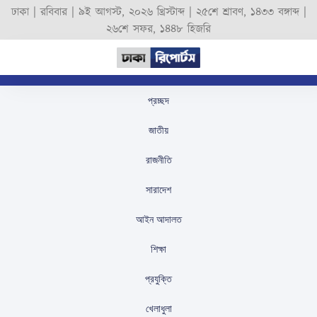
ঢাকা |
রবিবার
|
৯ই আগস্ট, ২০২৬ খ্রিস্টাব্দ
|
২৫শে শ্রাবণ, ১৪৩৩ বঙ্গাব্দ
|
২৬শে সফর, ১৪৪৮ হিজরি
প্রচ্ছদ
আগামী বছর ব্যাংক বন্ধ
জাতীয়
থাকবে ২৭ দিন
রাজনীতি
স্টাফ রিপোর্টার
প্রকাশিতঃ
November 18, 2024
সারাদেশ
আইন আদালত
শিক্ষা
প্রযুক্তি
খেলাধুলা