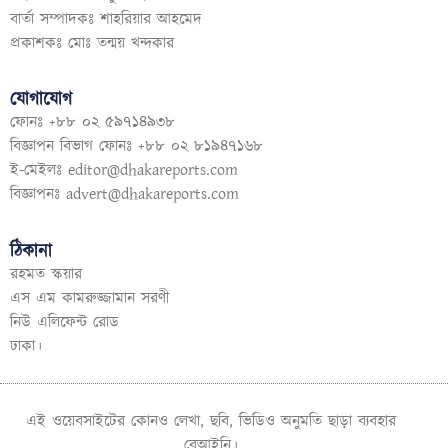
বার্তা সম্পাদকঃ শাহরিয়ার আহমেদ
প্রকাশকঃ মোঃ তন্ময় খন্দকার
যোগাযোগ
ফোনঃ +৮৮ ০২ ৫৯৭১৪৯৩৮
বিজ্ঞাপন বিভাগ ফোনঃ +৮৮ ০২ ৮১৯৪৭১৬৮
ই-মেইলঃ
editor@dhakareports.com
বিজ্ঞাপনঃ
advert@dhakareports.com
ঠিকানা
রহমত স্কয়ার
এস এম কামরুজ্জামান সরণী
নিউ এলিফেন্ট রোড
ঢাকা।
এই ওয়েবসাইটের কোনও লেখা, ছবি, ভিডিও অনুমতি ছাড়া ব্যবহার
বেআইনি।