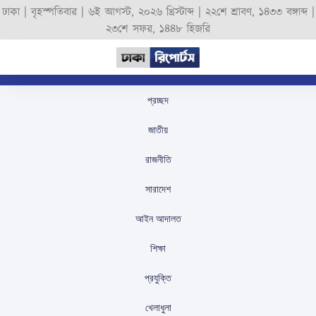
ঢাকা |
বৃহস্পতিবার
|
৬ই আগস্ট, ২০২৬ খ্রিস্টাব্দ
|
২২শে শ্রাবণ, ১৪৩৩ বঙ্গাব্দ
|
২৩শে সফর, ১৪৪৮ হিজরি
প্রচ্ছদ
নির্বাচিত সরকারের কাছে
জাতীয়
১৭-১৮ ফেব্রুয়ারির মধ্যে
রাজনীতি
ক্ষমতা হস্তান্তর
সারাদেশ
স্টাফ রিপোর্টার
প্রকাশিতঃ
February 5, 2026
আইন আদালত
শিক্ষা
প্রযুক্তি
খেলাধুলা