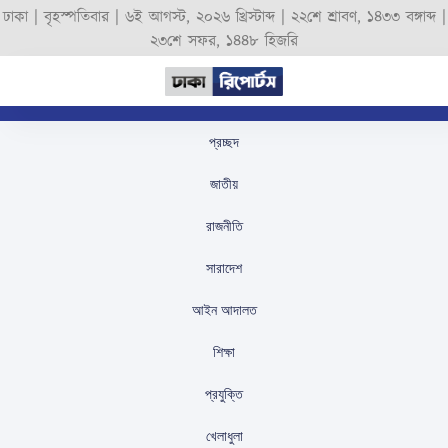
ঢাকা |
বৃহস্পতিবার
|
৬ই আগস্ট, ২০২৬ খ্রিস্টাব্দ
|
২২শে শ্রাবণ, ১৪৩৩ বঙ্গাব্দ
|
২৩শে সফর, ১৪৪৮ হিজরি
প্রচ্ছদ
জাতি ও ধর্মে বিভেদের
জাতীয়
কোনো স্থান নেই, এই দেশ
রাজনীতি
সবার: সেনাপ্রধান
সারাদেশ
স্টাফ রিপোর্টার
প্রকাশিতঃ
August 16, 2025
আইন আদালত
শিক্ষা
প্রযুক্তি
খেলাধুলা