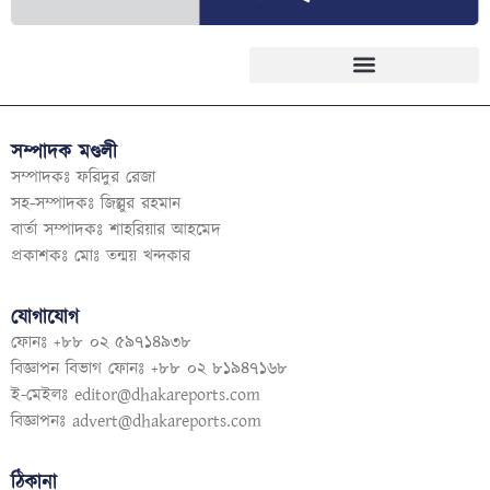
সম্পাদক মণ্ডলী
সম্পাদকঃ ফরিদুর রেজা
সহ-সম্পাদকঃ জিল্লুর রহমান
বার্তা সম্পাদকঃ শাহরিয়ার আহমেদ
প্রকাশকঃ মোঃ তন্ময় খন্দকার
যোগাযোগ
ফোনঃ +৮৮ ০২ ৫৯৭১৪৯৩৮
বিজ্ঞাপন বিভাগ ফোনঃ +৮৮ ০২ ৮১৯৪৭১৬৮
ই-মেইলঃ
editor@dhakareports.com
বিজ্ঞাপনঃ
advert@dhakareports.com
ঠিকানা