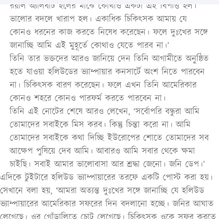
রয়াল অ্যালবার্ট হলের মাঝে কোথাও একটা এই বিপত্তি হল।
ভালোর বদলে খারাপ হল। একাধিক চিকিৎসক আমায় যে
কোনও ধরনের কাজ করতে নিষেধ করেছেন। ফলে দুঃখের সঙ্গে
জানাচ্ছি আমি এই মুহূর্তে কোথাও যেতে পারব না।’
তিনি তার ভক্তদের আরও জানিয়ে দেন তিনি আগামীতে অনুষ্ঠিত
হতে যাওয়া হলিউডের ভ্যাম্পায়ার কনসার্টে অংশ নিতে পারবেন
না। চিকিৎসক বারণ করেছেন। ফলে এখন তিনি আমেরিকার
কোনও শহরে কোনও পারফর্ম করতে পারবেন না।
তিনি এই নোটের শেষে আরও লেখেন, ‘সর্বোপরি বন্ধুরা আমি
তোমাদের সবাইকে মিস করব। কিন্তু চিন্তা করো না। আমি
তোমাদের সবাইকে কথা দিচ্ছি ইউরোপের শোতে তোমাদের সব
আক্ষেপ পুষিয়ে দেব আমি। আবারও আমি সবার থেকে ক্ষমা
চাইছি। সবাই আমার ভালোবাসা আর শ্রদ্ধা জেনো। জনি ডেপ।’
এদিকে টুইটারে হলিউড ভ্যাম্পায়ারের তরফে একটি পোস্ট করা হয়।
সেখানে বলা হয়, ‘আমরা অত্যন্ত দুঃখের সঙ্গে জানাচ্ছি যে হলিউড
ভ্যাম্পায়ারের আমেরিকার সফরের দিন বদলানো হচ্ছে। জনির আঘাত
লেগেছে। ওর গোঁড়ালিতে চোট লেগেছে। চিকিৎসক ওকে সফর করতে