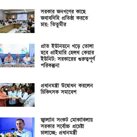
সরকার জনগণের কাছে
জবাবদিহি প্রতিষ্ঠা করতে
চায়: তিতুমীর
প্রতি ইউনিয়নে গড়ে তোলা
হবে প্রাইমারি হেলথ কেয়ার
ইউনিট: সরকারের গুরুত্বপূর্ণ
পরিকল্পনা
প্রধানমন্ত্রী উদ্বোধন করলেন
চিকিৎসক সমাবেশ
জ্বালানি সংকট মোকাবিলায়
সরকার সর্বোচ্চ প্রচেষ্টা
চালাচ্ছে: প্রধানমন্ত্রী