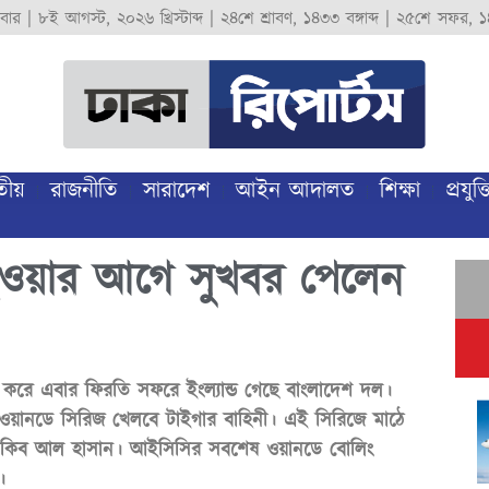
বার
|
৮ই আগস্ট, ২০২৬ খ্রিস্টাব্দ
|
২৪শে শ্রাবণ, ১৪৩৩ বঙ্গাব্দ
|
২৫শে সফর, ১
তীয়
রাজনীতি
সারাদেশ
আইন আদালত
শিক্ষা
প্রযুক্ত
হওয়ার আগে সুখবর পেলেন
 শেষ করে এবার ফিরতি সফরে ইংল্যান্ড গেছে বাংলাদেশ দল।
ের ওয়ানডে সিরিজ খেলবে টাইগার বাহিনী। এই সিরিজে মাঠে
সাকিব আল হাসান। আইসিসির সবশেষ ওয়ানডে বোলিং
র।