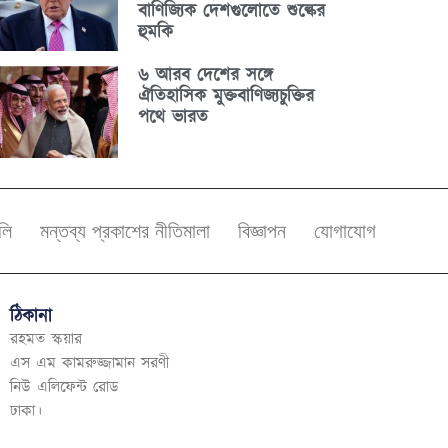
বাণিজ্যিক দেশগুলোতে শুল্কের
হুমকি
৬ আরব দেশের সঙ্গে
ঐতিহাসিক মুক্তবাণিজ্যচুক্তির
পথে ভারত
বলি
মন্তব্য প্রকাশের নীতিমালা
বিজ্ঞাপন
যোগাযোগ
ঠিকানা
রহমত স্কয়ার
এস এম কামরুজ্জামান সরণী
নিউ এলিফেন্ট রোড
ঢাকা।