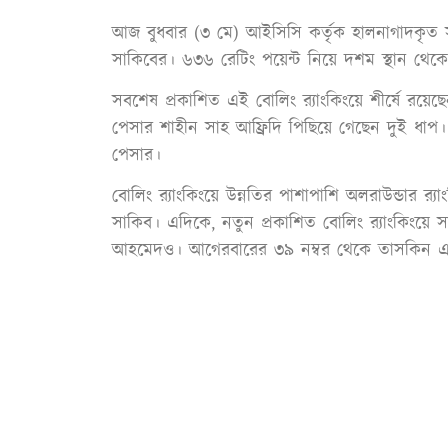
আজ বুধবার (৩ মে) আইসিসি কর্তৃক হালনাগাদকৃত স
সাকিবের। ৬৩৬ রেটিং পয়েন্ট নিয়ে দশম স্থান থে
সবশেষ প্রকাশিত এই বোলিং র‍্যাংকিংয়ে শীর্ষে রয়েছ
পেসার শাহীন সাহ আফ্রিদি পিছিয়ে গেছেন দুই ধাপ। 
পেসার।
বোলিং র‍্যাংকিংয়ে উন্নতির পাশাপাশি অলরাউন্ডার র‍্য
সাকিব। এদিকে, নতুন প্রকাশিত বোলিং র‍্যাংকিং
আহমেদও। আগেরবারের ৩৯ নম্বর থেকে তাসকিন এব