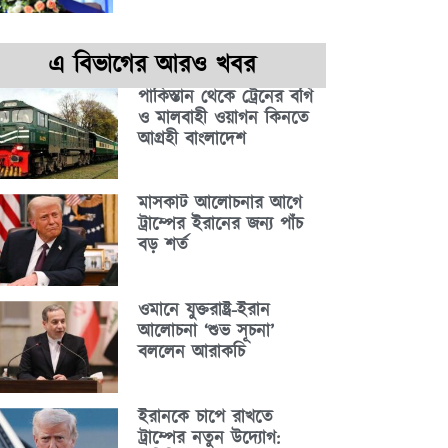
এ বিভাগের আরও খবর
পাকিস্তান থেকে ট্রেনের বগি
ও মালবাহী ওয়াগন কিনতে
আগ্রহী বাংলাদেশ
মাসকাট আলোচনার আগে
ট্রাম্পের ইরানের জন্য পাঁচ
বড় শর্ত
ওমানে যুক্তরাষ্ট্র-ইরান
আলোচনা ‘শুভ সূচনা’
বললেন আরাকচি
ইরানকে চাপে রাখতে
ট্রাম্পের নতুন উদ্যোগ: